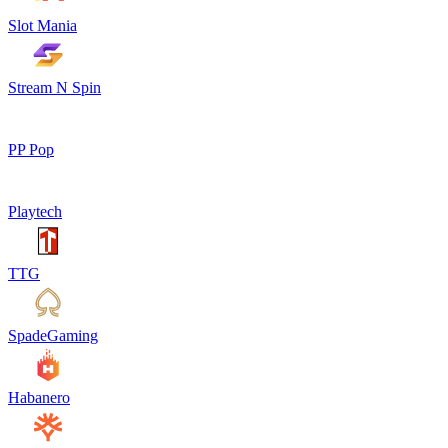
Slot Mania
Stream N Spin
PP Pop
Playtech
TTG
SpadeGaming
Habanero