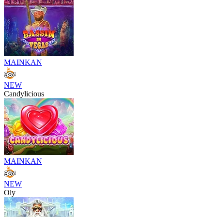
MAINKAN
NEW
Candylicious
MAINKAN
NEW
Oly