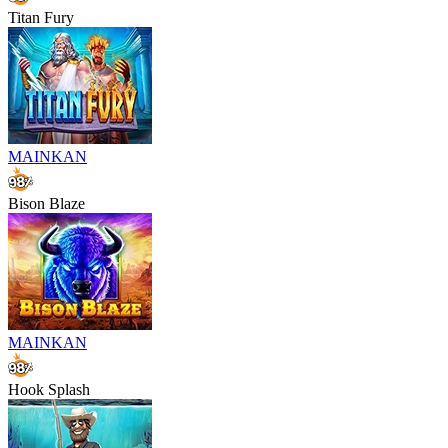
Titan Fury
MAINKAN
Bison Blaze
MAINKAN
Hook Splash