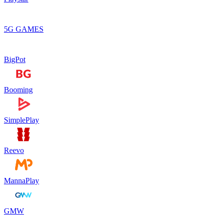
5G GAMES
BigPot
Booming
SimplePlay
Reevo
MannaPlay
GMW