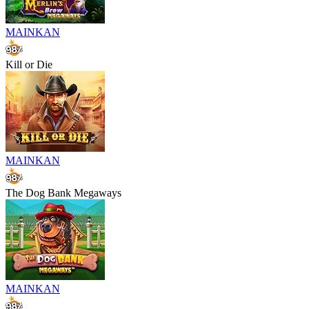
MAINKAN
Kill or Die
MAINKAN
The Dog Bank Megaways
MAINKAN