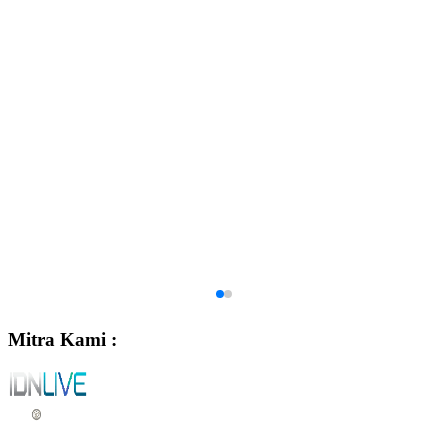
Mitra Kami :