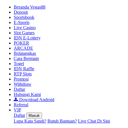
Beranda Vegas88
Deposit
Sportsbook
E-Sports
Live Casino
Slot Games
IDN E-Lottery
POKER
ARCADE
Bolatangkas
Cara Bermain
Togel
IDN Raffle
RTP Slots
Promosi
Withdraw
Daftar
Hubungi Kami
Download Android
Referral
VIP
Daftar
Masuk
Lupa Kata Sandi?
Butuh Bantuan?
Live Chat Di Sini