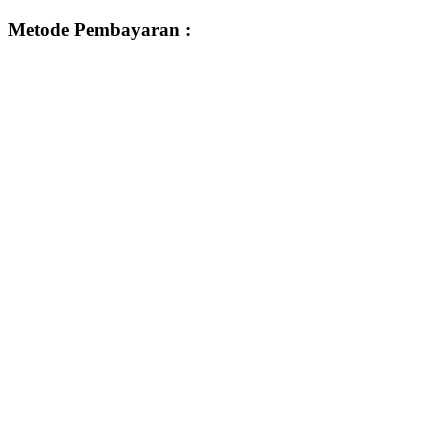
Metode Pembayaran :