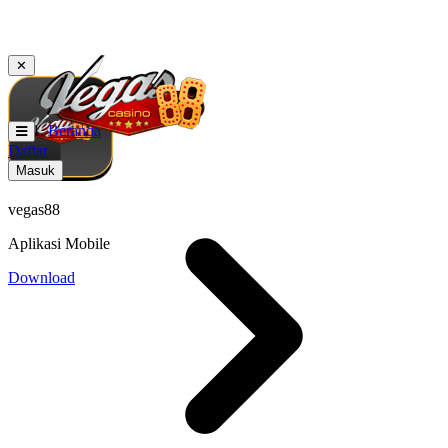
✕
Beranda
Daftar
Masuk
vegas88
Aplikasi Mobile
Download