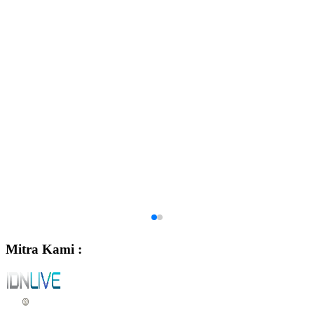
Mitra Kami :