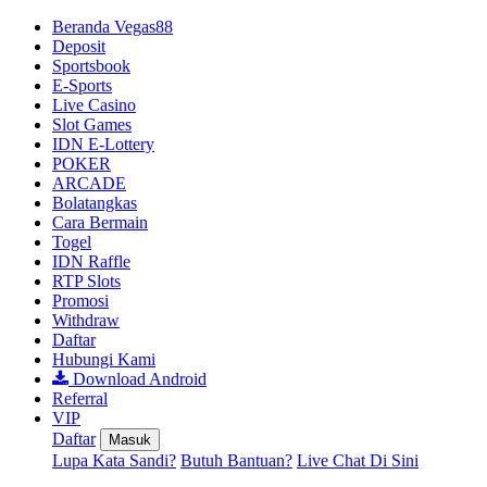
Beranda Vegas88
Deposit
Sportsbook
E-Sports
Live Casino
Slot Games
IDN E-Lottery
POKER
ARCADE
Bolatangkas
Cara Bermain
Togel
IDN Raffle
RTP Slots
Promosi
Withdraw
Daftar
Hubungi Kami
Download Android
Referral
VIP
Daftar
Masuk
Lupa Kata Sandi?
Butuh Bantuan?
Live Chat Di Sini