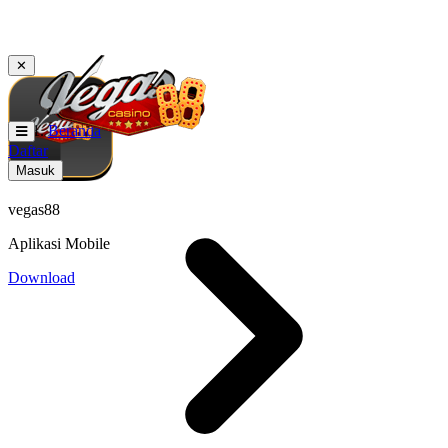
✕
Beranda
Daftar
Masuk
vegas88
Aplikasi Mobile
Download