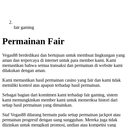
fair gaming
Permainan Fair
Vegas88 berdedikasi dan bertujuan untuk membuat lingkungan yang
aman dan terpercaya di internet untuk para member kami. Kami
memastikan bahwa semua transaksi dan permainan di website kami
dilakukan dengan aman.
Kami memastikan hasil permainan casino yang fair dan kami tidak
memiliki kontrol atas apapun terhadap hasil permainan.
Sebagai bagian dari komitmen kami terhadap fair gaming, sistem
kami memungkinkan member kami untuk memeriksa histori dari
setiap hasil permainan yang dimainkan.
Staf Vegas88 dilarang bermain pada setiap permainan jackpot atau
permainan progresif dengan uang sungguhan. Mereka juga tidak
diizinkan untuk mengikuti promosi, undian atau kompetisi yang