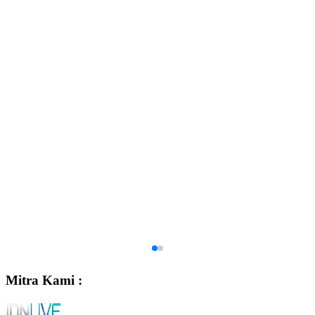
Mitra Kami :