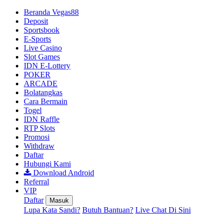
Beranda Vegas88
Deposit
Sportsbook
E-Sports
Live Casino
Slot Games
IDN E-Lottery
POKER
ARCADE
Bolatangkas
Cara Bermain
Togel
IDN Raffle
RTP Slots
Promosi
Withdraw
Daftar
Hubungi Kami
Download Android
Referral
VIP
Daftar
Masuk
Lupa Kata Sandi?
Butuh Bantuan?
Live Chat Di Sini