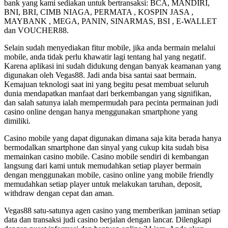
bank yang kami sediakan untuk bertransaksi: BCA, MANDIRI,
BNI, BRI, CIMB NIAGA, PERMATA , KOSPIN JASA ,
MAYBANK , MEGA, PANIN, SINARMAS, BSI , E-WALLET
dan VOUCHER88.
Selain sudah menyediakan fitur mobile, jika anda bermain melalui
mobile, anda tidak perlu khawatir lagi tentang hal yang negatif.
Karena aplikasi ini sudah didukung dengan banyak keamanan yang
digunakan oleh Vegas88. Jadi anda bisa santai saat bermain.
Kemajuan teknologi saat ini yang begitu pesat membuat seluruh
dunia mendapatkan manfaat dari berkembangan yang signifikan,
dan salah satunya ialah mempermudah para pecinta permainan judi
casino online dengan hanya menggunakan smartphone yang
dimiliki.
Casino mobile yang dapat digunakan dimana saja kita berada hanya
bermodalkan smartphone dan sinyal yang cukup kita sudah bisa
memainkan casino mobile. Casino mobile sendiri di kembangan
langsung dari kami untuk memudahkan setiap player bermain
dengan menggunakan mobile, casino online yang mobile friendly
memudahkan setiap player untuk melakukan taruhan, deposit,
withdraw dengan cepat dan aman.
Vegas88 satu-satunya agen casino yang memberikan jaminan setiap
data dan transaksi judi casino berjalan dengan lancar. Dilengkapi