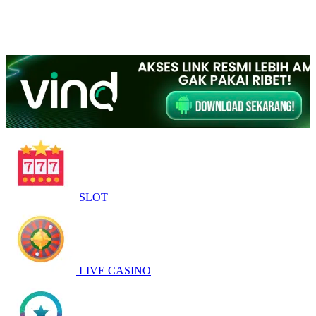
SLOT
LIVE CASINO