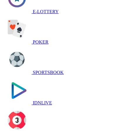
E-LOTTERY
POKER
SPORTSBOOK
IDNLIVE