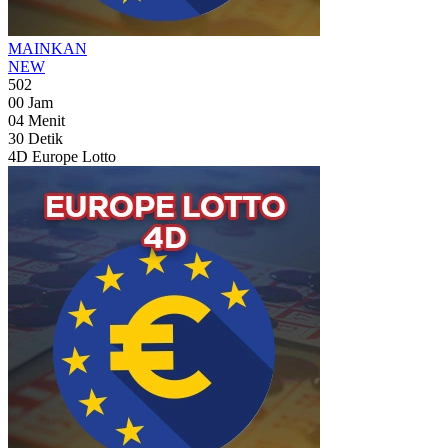
MAINKAN
NEW
502
00
Jam
04
Menit
28
Detik
4D Europe Lotto