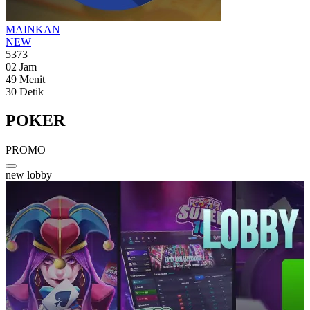
MAINKAN
NEW
5373
02
Jam
49
Menit
28
Detik
POKER
PROMO
new lobby