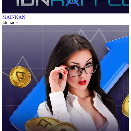
MAINKAN
Idntrade