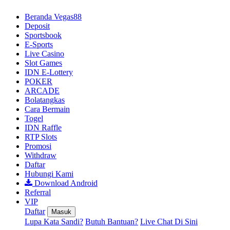
Beranda Vegas88
Deposit
Sportsbook
E-Sports
Live Casino
Slot Games
IDN E-Lottery
POKER
ARCADE
Bolatangkas
Cara Bermain
Togel
IDN Raffle
RTP Slots
Promosi
Withdraw
Daftar
Hubungi Kami
Download Android
Referral
VIP
Daftar
Masuk
Lupa Kata Sandi?
Butuh Bantuan?
Live Chat Di Sini