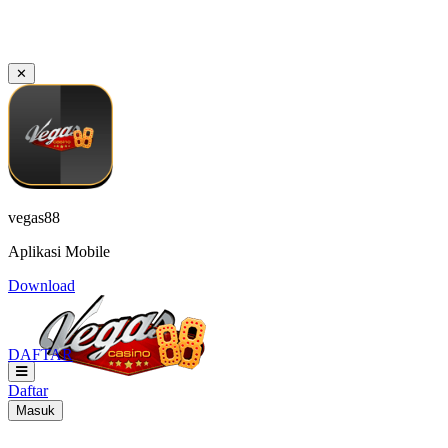
✕
vegas88
Aplikasi Mobile
Download
DAFTAR
Daftar
Masuk